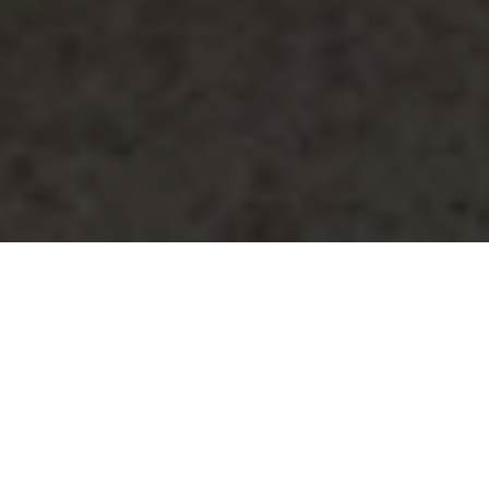
Tin nhắn
Zalo
Điện thoại
Liên hệ
Đầu trang
Sắp xếp theo:
132
sản phẩm khả dụng