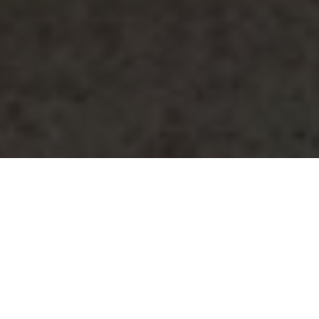
Tin nhắn
Zalo
Điện thoại
Liên hệ
Đầu trang
Sắp xếp theo:
132
sản phẩm khả dụng