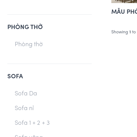
MẪU PHÒ
PHÒNG THỜ
Showing
1
to
Phòng thờ
SOFA
Sofa Da
Sofa nỉ
Sofa 1 + 2 + 3