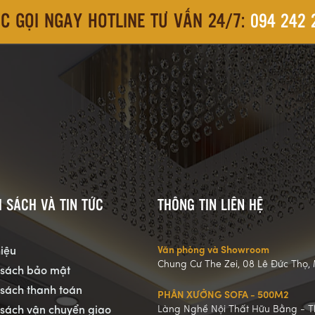
C GỌI NGAY HOTLINE TƯ VẤN 24/7:
094 242 
 SÁCH VÀ TIN TỨC
THÔNG TIN LIÊN HỆ
Văn phòng và Showroom
hiệu
Chung Cư The Zei, 08 Lê Đức Thọ,
 sách bảo mật
Từ Liêm, TP. Hà Nội - Hà Nội
 sách thanh toán
PHÂN XƯỞNG SOFA - 500M2
Làng Nghề Nội Thất Hữu Bằng - T
 sách vận chuyển giao