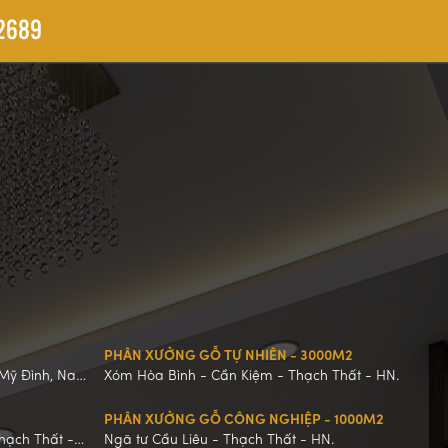
2689
PHÂN XƯỞNG GỖ TỰ NHIÊN - 3000M2
 Mỹ Đình, Nam
Xóm Hòa Bình - Cần Kiệm - Thạch Thất - HN.
PHÂN XƯỞNG GỖ CÔNG NGHIỆP - 1000M2
hạch Thất -
Ngã tư Cầu Liêu - Thạch Thất - HN.