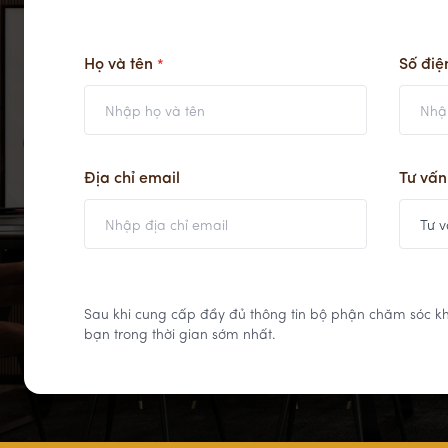
Họ và tên
Số điệ
*
Địa chỉ email
Tư vấ
Sau khi cung cấp đầy đủ thông tin bộ phận chăm sóc kh
bạn trong thời gian sớm nhất.