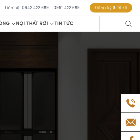
Liên hệ: 0942 422 689 - 0961 422 689
Đăng ký thiết kế
CÔNG
NỘI THẤT RỜI
TIN TỨC