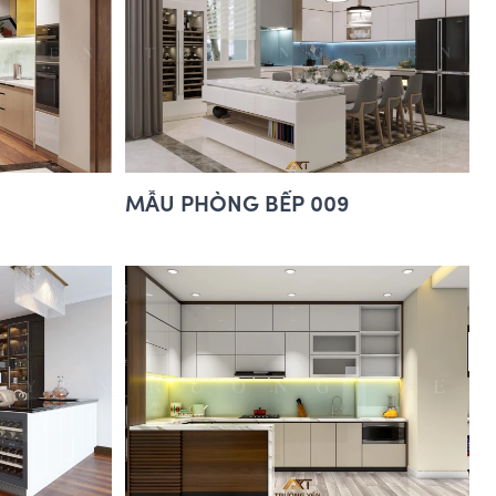
MẪU PHÒNG BẾP 009