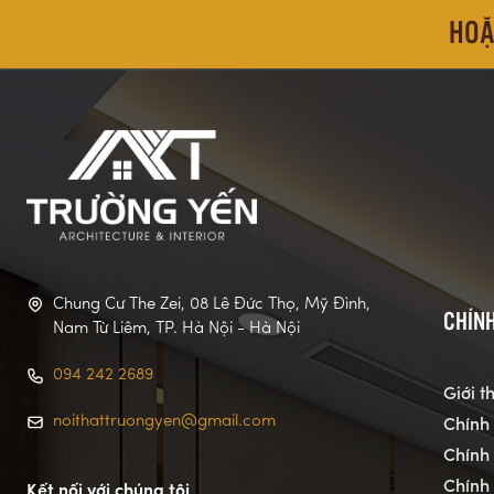
HOẶ
Chung Cư The Zei, 08 Lê Đức Thọ, Mỹ Đình,
CHÍNH
Nam Từ Liêm, TP. Hà Nội - Hà Nội
094 242 2689
Giới t
noithattruongyen@gmail.com
Chính
Chính
Chính
Kết nối với chúng tôi