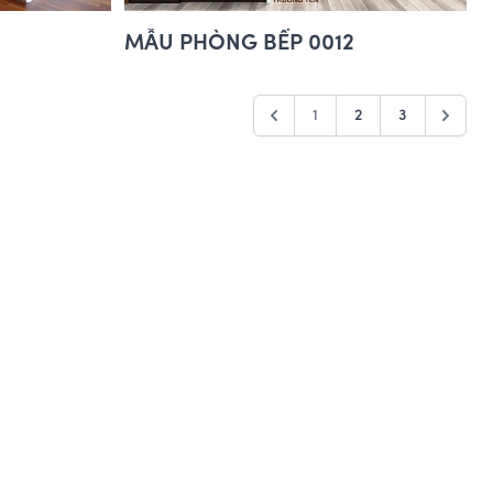
MẪU PHÒNG BẾP 0012
1
2
3