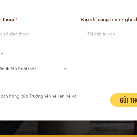
n thoại
Địa chỉ công trình / ghi 
*
n
*
ách hàng của Trường Yến sẽ liên hệ với
GỬI TH