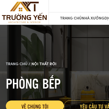
TRANG CHỦ
NHÀ XƯỞNG
DỊ
TRANG CHỦ /
NỘI THẤT RỜI
PHÒNG BẾP
VỀ CHÚNG TÔI
YÊU CẦU TƯ V