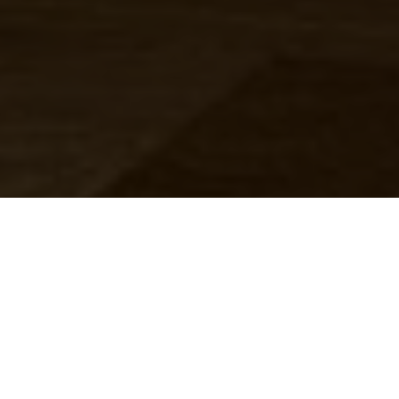
Tin nhắn
Zalo
Điện thoại
Liên hệ
Đầu trang
Sắp xếp theo:
19
sản phẩm khả dụng