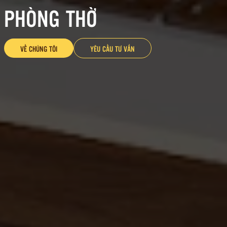
PHÒNG THỜ
VỀ CHÚNG TÔI
YÊU CẦU TƯ VẤN