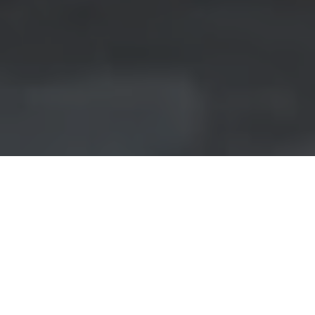
Tin nhắn
Zalo
Điện thoại
Liên hệ
Đầu trang
Sắp xếp theo:
82
sản phẩm khả dụng