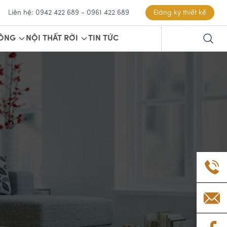
Liên hệ: 0942 422 689 - 0961 422 689
Đăng ký thiết kế
CÔNG
NỘI THẤT RỜI
TIN TỨC