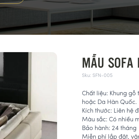
MẪU SOFA 
Sku:
SFN-005
Chất liệu: Khung gỗ 
hoặc Da Hàn Quốc.
Kích thước: Liên hệ để
Màu sắc: Có nhiều 
Bảo hành: 24 tháng
Miễn phí lắp đặt, vậ