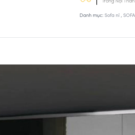
Trong Nội Thàn
Danh mục:
Sofa nỉ
,
SOFA