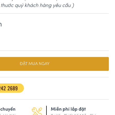
h thước quý khách hàng yêu cầu )
m
ĐẶT MUA NGAY
242 2689
 chuyển
Miễn phí lắp đặt