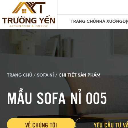
TRANG CHỦ
NHÀ XƯỞNG
DỊ
TRANG CHỦ /
SOFA NỈ /
CHI TIẾT SẢN PHẨM
MẪU SOFA NỈ 005
VỀ CHÚNG TÔI
YÊU CẦU TƯ V