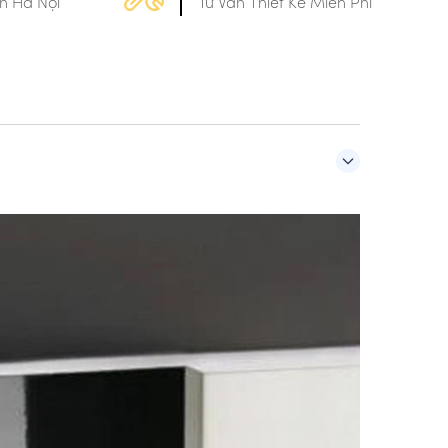
h Hà Nội
Tư Vấn Thiết Kế Miễn Phí