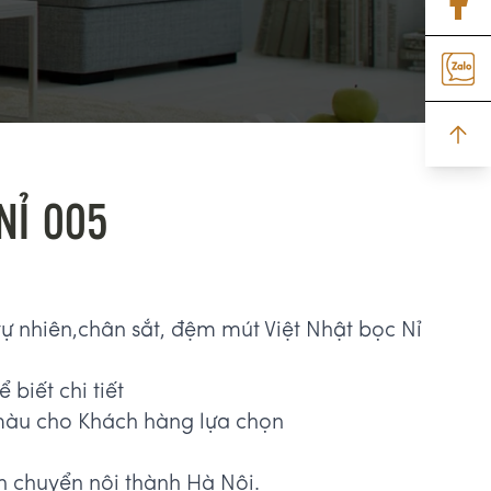
NỈ 005
tự nhiên,chân sắt, đệm mút Việt Nhật bọc Nỉ
 biết chi tiết
màu cho Khách hàng lựa chọn
n chuyển nội thành Hà Nội.