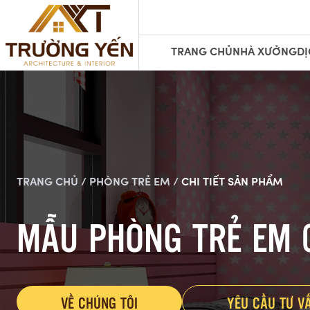
TRANG CHỦ
NHÀ XƯỞNG
DỊ
TRANG CHỦ /
PHÒNG TRẺ EM /
CHI TIẾT SẢN PHẨM
MẪU PHÒNG TRẺ EM 
VỀ CHÚNG TÔI
YÊU CẦU TƯ V