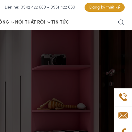
Liên hệ: 0942 422 689 - 0961 422 689
Đăng ký thiết kế
CÔNG
NỘI THẤT RỜI
TIN TỨC