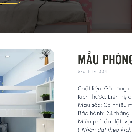
MẪU PHÒNG
Sku:
PTE-004
Chất liệu: Gỗ công 
Kích thước: Liên hệ để
Màu sắc: Có nhiều 
Bảo hành: 24 tháng
Miễn phí lắp đặt, vậ
(
Nhận đặt theo kích